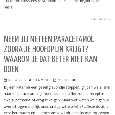
Tricks om blessures te voorkomen. En ja, het begint bij de
basis…
READ MORE >>
NEEM JIJ METEEN PARACETAMOL
ZODRA JE HOOFDPIJN KRIJGT?
WAAROM JE DAT BETER NIET KAN
DOEN
JUL 04, 2025
ALL4EVENTS
NIEUWS
Bij een kater na een gezellig avondje stappen, grijpen we al snel
naar de paracetamol. Je kunt deze pijnstiller zonder recept in
elke supermarkt of drogist krijgen. Maar wat weten we eigenlijk
over dit ogenschijnlijk onschuldige witte pilletje? ,,Deze dosis is
echt het maximum.” Paracetamol wordt jaarlijks met miljoenen