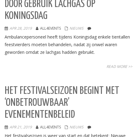
DOOR GEBRUIK LACHGAS OP
KONINGSDAG
APR 28, 2019
ALL4EVENTS
NIEUWS
Ambulancepersoneel heeft tijdens Koningsdag enkele tientallen
feestvierders moeten behandelen, nadat zij onwel waren
geworden omdat ze lachgas hadden gebruikt.
READ MORE >>
HET FESTIVALSEIZOEN BEGINT MET
‘ONBETROUWBAAR’
EVENEMENTENBELEID
APR 21, 2019
ALL4EVENTS
NIEUWS
Het festivalseizoen is weer van start en dat betekent: Nieuwe