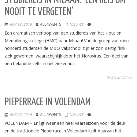
STUDIEREIS IN MILAAN: ‘EEN REIS OM
NOOIT TE VERGETEN’
APR 13, 2019
ALL4EVENTS
NIEUWS
Een dramatisch verloop van een studiereis van het Hout en
Meubileringscollege (HMC) naar Milaan! Van de groep van ruim
honderd studenten de MBO-vakschool zijn er zo’n dertig flink
ziek geworden, waarschijnlijk door het Norovirus. Een deel van
hen belandde zelfs in het ziekenhuis.
READ MORE >>
PIEPERRACE IN VOLENDAM
APR 09, 2019
ALL4EVENTS
NIEUWS
VOLENDAM – Er ligt weer een heel vaarseizoen voor de deur,
en de traditionele Pieperrace in Volendam luidt daarvan het