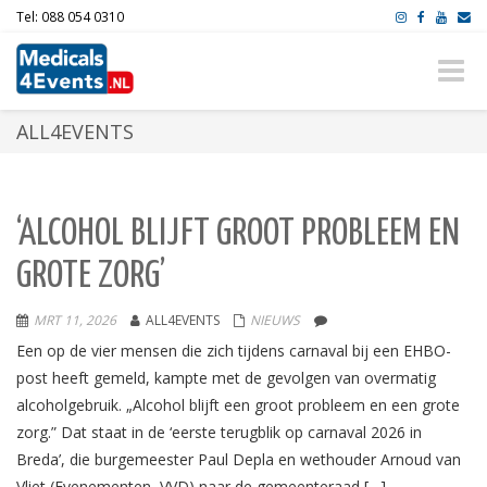
Tel: 088 054 0310
Toggle
naviga
ALL4EVENTS
‘ALCOHOL BLIJFT GROOT PROBLEEM EN
GROTE ZORG’
MRT 11, 2026
ALL4EVENTS
NIEUWS
Een op de vier mensen die zich tijdens carnaval bij een EHBO-
post heeft gemeld, kampte met de gevolgen van overmatig
alcoholgebruik. „Alcohol blijft een groot probleem en een grote
zorg.” Dat staat in de ‘eerste terugblik op carnaval 2026 in
Breda’, die burgemeester Paul Depla en wethouder Arnoud van
Vliet (Evenementen, VVD) naar de gemeenteraad […]