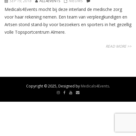
SEP 19, 2018
ALL4EVENTS
NIEUWS
Medicals4Events mocht bij deze interland de medische zorg
voor haar rekening nemen. Een team van verpleegkundigen en
Artsen stond stand-by voor bezoekers en sporters in het gezellig
volle Topsportcentrum Almere.
READ MORE >>
Copyright © 2025, Designed by
Medicals4Events
.