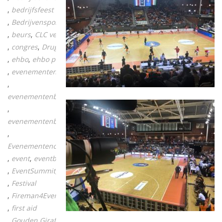
bedrijfsfeest
Bedrijvensportdag
beurs
CLC vecta
congres
Drugs
ehbo
ehbo post
evenementen
evenementenbranche
evenementenbureau
Evenementencontact
event
eventbranche
EventSummit
feest
Festival
Fireman4Events
first aid
Gouden Giraffe