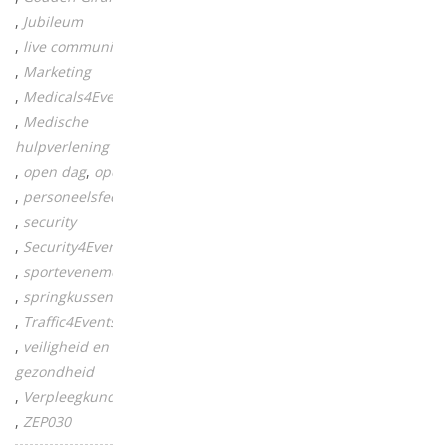
Jubileum
live communicatie
Marketing
Medicals4Events
Medische
hulpverlening
open dag
opening
personeelsfeest
security
Security4Events
sportevenement
springkussen
Traffic4Events
veiligheid en
gezondheid
Verpleegkundige
ZEP030