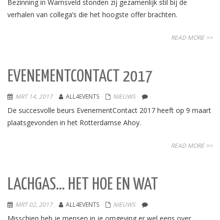
Bezinning in Warnsveld stonden zij gezamenlijk stil bij de
verhalen van collega’s die het hoogste offer brachten.
READ MORE >>
EVENEMENTCONTACT 2017
MRT 14, 2017
ALL4EVENTS
NIEUWS
De succesvolle beurs EvenementContact 2017 heeft op 9 maart
plaatsgevonden in het Rotterdamse Ahoy.
READ MORE >>
LACHGAS… HET HOE EN WAT
MRT 02, 2017
ALL4EVENTS
NIEUWS
Misschien heb je mensen in je omgeving er wel eens over