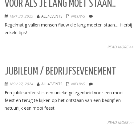
VOOR ALS JE LANG MOET STAAN..
MRT 30, 2025
ALL4EVENTS
NIEUWS
Regelmatig vallen mensen flauw die lang moeten staan… Hierbij
enkele tips!
READ MORE >>
JUBILEUM / BEDRIJFSEVENEMENT
NOV 27, 2024
ALL4EVENTS
NIEUWS
Een jubileumfeest is een unieke gelegenheid voor een mooi
feest en terug te kijken op het ontstaan van een bedrijf en
natuurlijk een mooi feest.
READ MORE >>