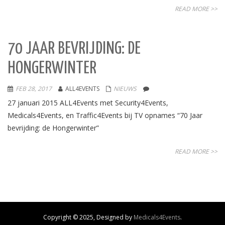
READ MORE >>
70 JAAR BEVRIJDING: DE
HONGERWINTER
FEB 28, 2017
ALL4EVENTS
NIEUWS
27 januari 2015 ALL4Events met Security4Events,
Medicals4Events, en Traffic4Events bij TV opnames “70 Jaar
bevrijding: de Hongerwinter”
READ MORE >>
Copyright © 2025, Designed by
Medicals4Events
.