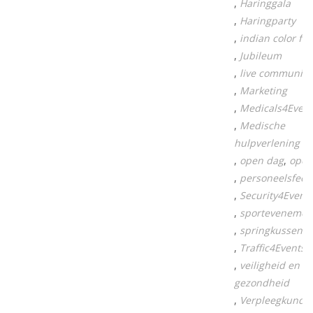
Haringgala
Haringparty
indian color fes
Jubileum
live communica
Marketing
Medicals4Event
Medische
hulpverlening
open dag
open
personeelsfees
Security4Event
sportevenemen
springkussen
Traffic4Events
veiligheid en
gezondheid
Verpleegkundi