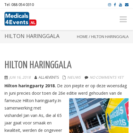
Tel: 088 054 0310
Toggle
naviga
HILTON HARINGGALA
HOME
/
HILTON HARINGGALA
HILTON HARINGGALA
JUN 16, 2018
ALL4EVENTS
NIEUWS
NO COMMENTS YET
Hilton haringparty 2018.
De zon piepte er op deze woensdag
in juni precies door toen de 26e editie werd gehouden van de
fameuze Hilton haringparty.
In
samenwerking met
vishandel Jan van As, die al 65
jaar gaat voor smaak en
kwaliteit, werden de ongeveer