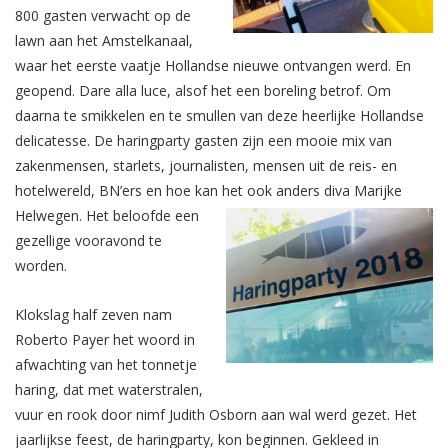
800 gasten verwacht op de
lawn aan het Amstelkanaal,
waar het eerste vaatje Hollandse nieuwe ontvangen werd. En
geopend. Dare alla luce, alsof het een boreling betrof. Om
daarna te smikkelen en te smullen van deze heerlijke Hollandse
delicatesse. De haringparty gasten zijn een mooie mix van
zakenmensen, starlets, journalisten, mensen uit de reis- en
hotelwereld, BN’ers en hoe kan het ook anders diva Marijke
Helwegen.
Het beloofde een
gezellige vooravond te
worden.
Klokslag half zeven nam
Roberto Payer het woord in
afwachting van het tonnetje
haring, dat met waterstralen,
vuur en rook door nimf Judith Osborn aan wal werd gezet. Het
jaarlijkse feest, de haringparty, kon beginnen. Gekleed in