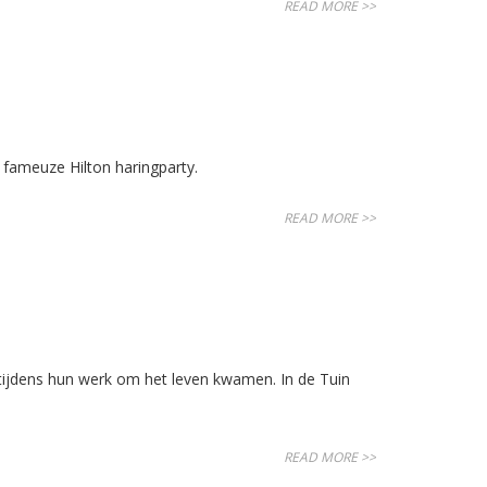
READ MORE >>
 fameuze Hilton haringparty.
READ MORE >>
tijdens hun werk om het leven kwamen. In de Tuin
READ MORE >>