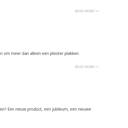
READ MORE >>
 om meer dan alleen een pleister plakken.
READ MORE >>
reden? Een nieuw product, een jubileum, een nieuwe