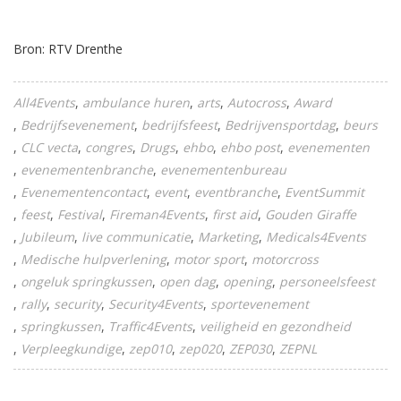
Bron: RTV Drenthe
All4Events
ambulance huren
arts
Autocross
Award
Bedrijfsevenement
bedrijfsfeest
Bedrijvensportdag
beurs
CLC vecta
congres
Drugs
ehbo
ehbo post
evenementen
evenementenbranche
evenementenbureau
Evenementencontact
event
eventbranche
EventSummit
feest
Festival
Fireman4Events
first aid
Gouden Giraffe
Jubileum
live communicatie
Marketing
Medicals4Events
Medische hulpverlening
motor sport
motorcross
ongeluk springkussen
open dag
opening
personeelsfeest
rally
security
Security4Events
sportevenement
springkussen
Traffic4Events
veiligheid en gezondheid
Verpleegkundige
zep010
zep020
ZEP030
ZEPNL