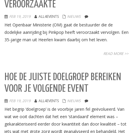
VEROORZAAKTE
FEB 19, 2019
ALL4EVENTS
NIEUWS
Het Openbaar Ministerie (OM) gaat de bestuurder die de
dodelijke aanrijding bij Pinkpop heeft veroorzaakt vervolgen. Een
35-jarige man uit Heerlen kwam daarbij om het leven.
READ MORE >>
HOE DE JUISTE DOELGROEP BEREIKEN
VOOR JE VOLGENDE EVENT
FEB 19, 2019
ALL4EVENTS
NIEUWS
Het begrip ‘doelgroep’ is de voorbije jaren fel geëvolueerd. Van
wat we ooit dachten dat het een ‘standaard’ element was –
gekarakteriseerd eerder door kwantiteit dan door kwaliteit – tot
iets wat met grote zorg wordt geanalyseerd en behandeld. Het