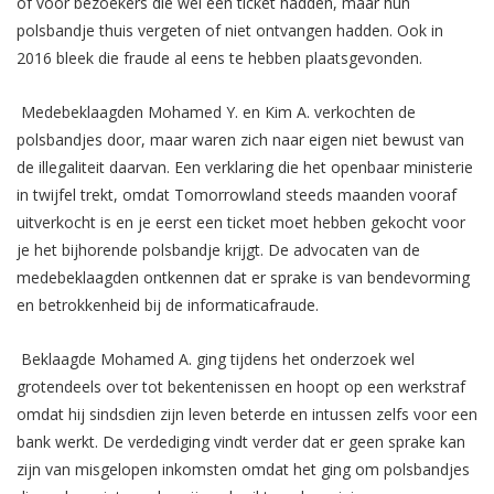
of voor bezoekers die wel een ticket hadden, maar hun
polsbandje thuis vergeten of niet ontvangen hadden. Ook in
2016 bleek die fraude al eens te hebben plaatsgevonden.
Medebeklaagden Mohamed Y. en Kim A. verkochten de
polsbandjes door, maar waren zich naar eigen niet bewust van
de illegaliteit daarvan. Een verklaring die het openbaar ministerie
in twijfel trekt, omdat Tomorrowland steeds maanden vooraf
uitverkocht is en je eerst een ticket moet hebben gekocht voor
je het bijhorende polsbandje krijgt. De advocaten van de
medebeklaagden ontkennen dat er sprake is van bendevorming
en betrokkenheid bij de informaticafraude.
Beklaagde Mohamed A. ging tijdens het onderzoek wel
grotendeels over tot bekentenissen en hoopt op een werkstraf
omdat hij sindsdien zijn leven beterde en intussen zelfs voor een
bank werkt. De verdediging vindt verder dat er geen sprake kan
zijn van misgelopen inkomsten omdat het ging om polsbandjes