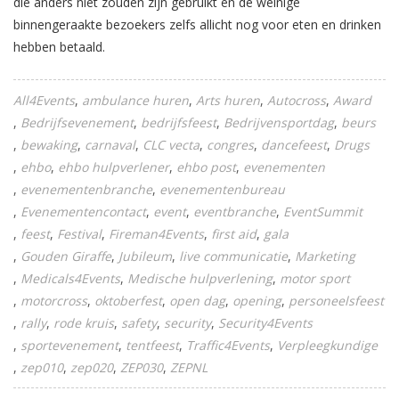
die anders niet zouden zijn gebruikt en de weinige
binnengeraakte bezoekers zelfs allicht nog voor eten en drinken
hebben betaald.
All4Events
ambulance huren
Arts huren
Autocross
Award
Bedrijfsevenement
bedrijfsfeest
Bedrijvensportdag
beurs
bewaking
carnaval
CLC vecta
congres
dancefeest
Drugs
ehbo
ehbo hulpverlener
ehbo post
evenementen
evenementenbranche
evenementenbureau
Evenementencontact
event
eventbranche
EventSummit
feest
Festival
Fireman4Events
first aid
gala
Gouden Giraffe
Jubileum
live communicatie
Marketing
Medicals4Events
Medische hulpverlening
motor sport
motorcross
oktoberfest
open dag
opening
personeelsfeest
rally
rode kruis
safety
security
Security4Events
sportevenement
tentfeest
Traffic4Events
Verpleegkundige
zep010
zep020
ZEP030
ZEPNL