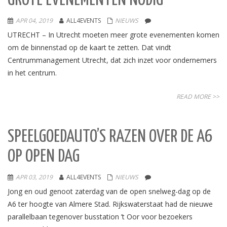
GROTE EVENEMENTEN NODIG”
APR 04, 2019
ALL4EVENTS
NIEUWS
UTRECHT – In Utrecht moeten meer grote evenementen komen
om de binnenstad op de kaart te zetten. Dat vindt
Centrummanagement Utrecht, dat zich inzet voor ondernemers
in het centrum.
READ MORE >>
SPEELGOEDAUTO’S RAZEN OVER DE A6
OP OPEN DAG
APR 03, 2019
ALL4EVENTS
NIEUWS
Jong en oud genoot zaterdag van de open snelweg-dag op de
A6 ter hoogte van Almere Stad. Rijkswaterstaat had de nieuwe
parallelbaan tegenover busstation ’t Oor voor bezoekers