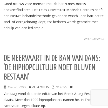
Goed nieuws voor mensen met de hartritmestoornis
boezemfibrilleren. Het Leids Universitair Medisch Centrum heeft
een nieuwe behandelmethode gevonden waarbij een hart dat te
snel, of onregelmatig klopt, tot bedaren wordt gebracht met
behulp van een ledlampje.
READ MORE >>
DE MEERVAART IN DE BAN VAN DANS:
‘DE HIPHOPCULTUUR MOET BLIJVEN
BESTAAN’
MRT 01, 2019
ALL4EVENTS
NIEUWS
Vandaag vond de tiende editie van het Break A Leg Festival
plaats. Meer dan 1000 hiphopdansers namen het in Theater de
Meervaart tegen elkaar op.