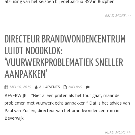
afsluiting van het seizoen bij voetbalclub RSV in Rucphen.
READ MORE >>
DIRECTEUR BRANDWONDENCENTRUM
LUIDT NOODKLOK:
‘VUURWERKPROBLEMATIEK SNELLER
AANPAKKEN’
MEI 16, 2019
ALL4EVENTS
NIEUWS
BEVERWIJK – “Niet alleen praten als het fout gaat, maar de
problemen met vuurwerk echt aanpakken.” Dat is het advies van
Paul van Zuijlen, directeur van het brandwondencentrum in
Beverwijk.
READ MORE >>