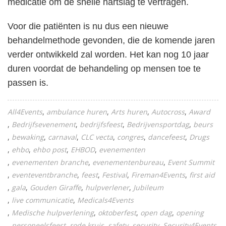
medicatie om de snelle hartslag te vertragen.
Voor die patiënten is nu dus een nieuwe
behandelmethode gevonden, die de komende jaren
verder ontwikkeld zal worden. Het kan nog 10 jaar
duren voordat de behandeling op mensen toe te
passen is.
All4Events
ambulance huren
Arts huren
Autocross
Award
Bedrijfsevenement
bedrijfsfeest
Bedrijvensportdag
beurs
bewaking
carnaval
CLC vecta
congres
dancefeest
Drugs
ehbo
ehbo post
EHBOD
evenementen
evenementen branche
evenementenbureau
Event Summit
eventeventbranche
feest
Festival
Fireman4Events
first aid
gala
Gouden Giraffe
hulpverlener
Jubileum
live communicatie
Medicals4Events
Medische hulpverlening
oktoberfest
open dag
opening
personeelsfeest
rode kruis
safety
security
Security4Events