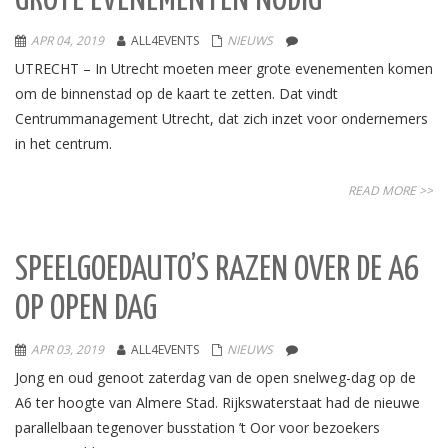
GROTE EVENEMENTEN NODIG”
APR 04, 2019
ALL4EVENTS
NIEUWS
UTRECHT – In Utrecht moeten meer grote evenementen komen
om de binnenstad op de kaart te zetten. Dat vindt
Centrummanagement Utrecht, dat zich inzet voor ondernemers
in het centrum.
READ MORE >>
SPEELGOEDAUTO’S RAZEN OVER DE A6
OP OPEN DAG
APR 03, 2019
ALL4EVENTS
NIEUWS
Jong en oud genoot zaterdag van de open snelweg-dag op de
A6 ter hoogte van Almere Stad. Rijkswaterstaat had de nieuwe
parallelbaan tegenover busstation ’t Oor voor bezoekers