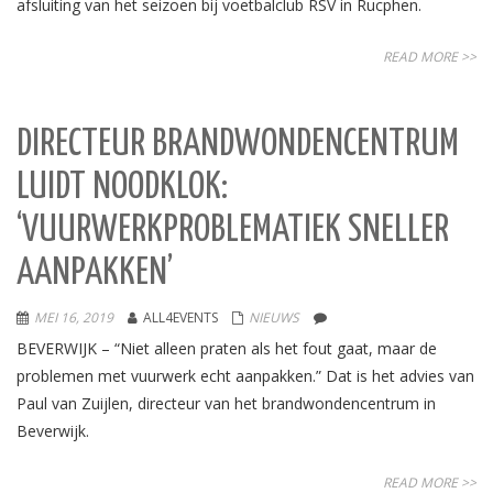
afsluiting van het seizoen bij voetbalclub RSV in Rucphen.
READ MORE >>
DIRECTEUR BRANDWONDENCENTRUM
LUIDT NOODKLOK:
‘VUURWERKPROBLEMATIEK SNELLER
AANPAKKEN’
MEI 16, 2019
ALL4EVENTS
NIEUWS
BEVERWIJK – “Niet alleen praten als het fout gaat, maar de
problemen met vuurwerk echt aanpakken.” Dat is het advies van
Paul van Zuijlen, directeur van het brandwondencentrum in
Beverwijk.
READ MORE >>