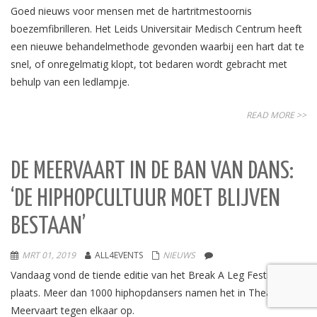
Goed nieuws voor mensen met de hartritmestoornis
boezemfibrilleren. Het Leids Universitair Medisch Centrum heeft
een nieuwe behandelmethode gevonden waarbij een hart dat te
snel, of onregelmatig klopt, tot bedaren wordt gebracht met
behulp van een ledlampje.
READ MORE >>
DE MEERVAART IN DE BAN VAN DANS:
‘DE HIPHOPCULTUUR MOET BLIJVEN
BESTAAN’
MRT 01, 2019
ALL4EVENTS
NIEUWS
Vandaag vond de tiende editie van het Break A Leg Festival
plaats. Meer dan 1000 hiphopdansers namen het in Theater de
Meervaart tegen elkaar op.