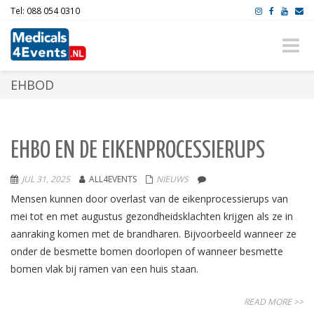
Tel: 088 054 0310
Toggle
naviga
EHBOD
EHBO EN DE EIKENPROCESSIERUPS
JUL 31, 2025
ALL4EVENTS
NIEUWS
Mensen kunnen door overlast van de eikenprocessierups van
mei tot en met augustus gezondheidsklachten krijgen als ze in
aanraking komen met de brandharen. Bijvoorbeeld wanneer ze
onder de besmette bomen doorlopen of wanneer besmette
bomen vlak bij ramen van een huis staan.
READ MORE >>