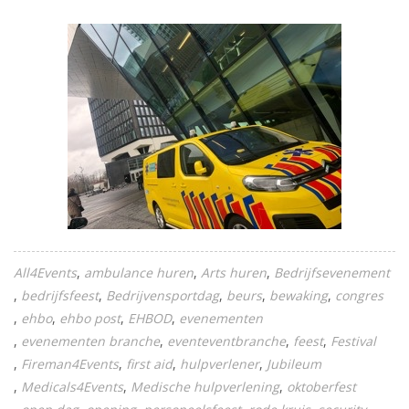
All4Events
ambulance huren
Arts huren
Bedrijfsevenement
bedrijfsfeest
Bedrijvensportdag
beurs
bewaking
congres
ehbo
ehbo post
EHBOD
evenementen
evenementen branche
eventeventbranche
feest
Festival
Fireman4Events
first aid
hulpverlener
Jubileum
Medicals4Events
Medische hulpverlening
oktoberfest