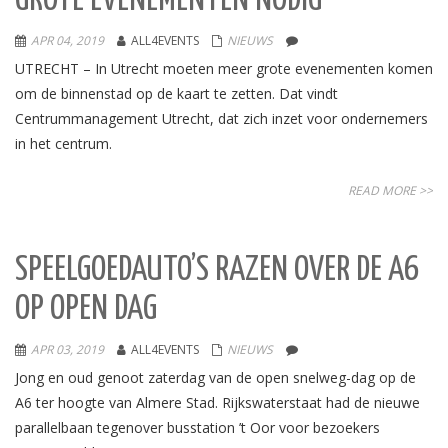
GROTE EVENEMENTEN NODIG”
APR 04, 2019
ALL4EVENTS
NIEUWS
UTRECHT – In Utrecht moeten meer grote evenementen komen
om de binnenstad op de kaart te zetten. Dat vindt
Centrummanagement Utrecht, dat zich inzet voor ondernemers
in het centrum.
READ MORE >>
SPEELGOEDAUTO’S RAZEN OVER DE A6
OP OPEN DAG
APR 03, 2019
ALL4EVENTS
NIEUWS
Jong en oud genoot zaterdag van de open snelweg-dag op de
A6 ter hoogte van Almere Stad. Rijkswaterstaat had de nieuwe
parallelbaan tegenover busstation ’t Oor voor bezoekers