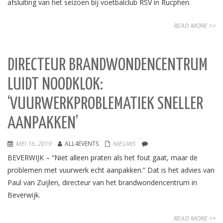
afsluiting van het seizoen bij voetbalclub RSV in Rucphen.
READ MORE >>
DIRECTEUR BRANDWONDENCENTRUM
LUIDT NOODKLOK:
‘VUURWERKPROBLEMATIEK SNELLER
AANPAKKEN’
MEI 16, 2019
ALL4EVENTS
NIEUWS
BEVERWIJK – “Niet alleen praten als het fout gaat, maar de
problemen met vuurwerk echt aanpakken.” Dat is het advies van
Paul van Zuijlen, directeur van het brandwondencentrum in
Beverwijk.
READ MORE >>