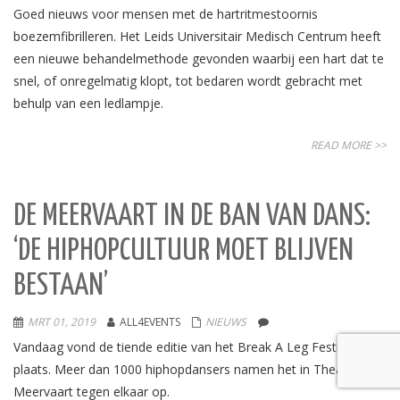
Goed nieuws voor mensen met de hartritmestoornis
boezemfibrilleren. Het Leids Universitair Medisch Centrum heeft
een nieuwe behandelmethode gevonden waarbij een hart dat te
snel, of onregelmatig klopt, tot bedaren wordt gebracht met
behulp van een ledlampje.
READ MORE >>
DE MEERVAART IN DE BAN VAN DANS:
‘DE HIPHOPCULTUUR MOET BLIJVEN
BESTAAN’
MRT 01, 2019
ALL4EVENTS
NIEUWS
Vandaag vond de tiende editie van het Break A Leg Festival
plaats. Meer dan 1000 hiphopdansers namen het in Theater de
Meervaart tegen elkaar op.