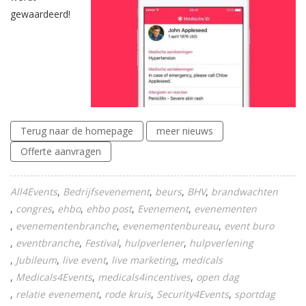
gewaardeerd!
Terug naar de homepage
meer nieuws
Offerte aanvragen
All4Events
Bedrijfsevenement
beurs
BHV
brandwachten
congres
ehbo
ehbo post
Evenement
evenementen
evenementenbranche
evenementenbureau
event buro
eventbranche
Festival
hulpverlener
hulpverlening
Jubileum
live event
live marketing
medicals
Medicals4Events
medicals4incentives
open dag
relatie evenement
rode kruis
Security4Events
sportdag