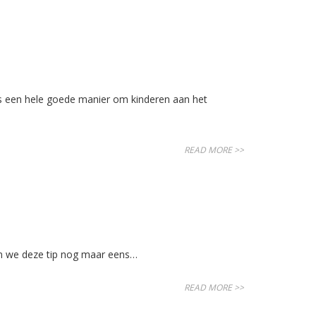
is een hele goede manier om kinderen aan het
READ MORE >>
en we deze tip nog maar eens…
READ MORE >>