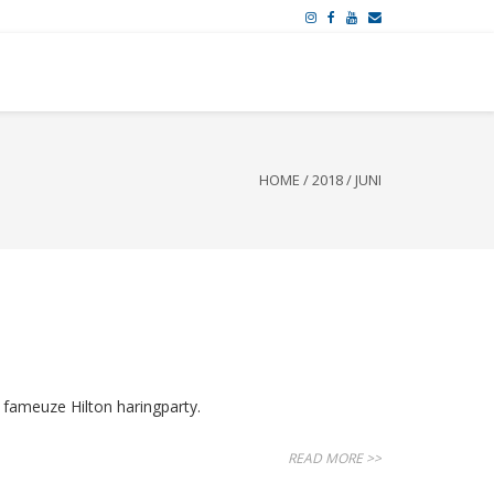
HOME
/
2018
/
JUNI
 fameuze Hilton haringparty.
READ MORE >>