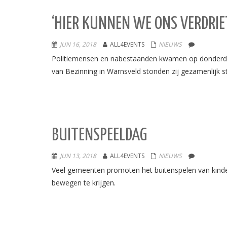
‘HIER KUNNEN WE ONS VERDRIET
JUN 16, 2018
ALL4EVENTS
NIEUWS
Politiemensen en nabestaanden kwamen op donderdag 1
van Bezinning in Warnsveld stonden zij gezamenlijk sti
BUITENSPEELDAG
JUN 13, 2018
ALL4EVENTS
NIEUWS
Veel gemeenten promoten het buitenspelen van kinde
bewegen te krijgen.