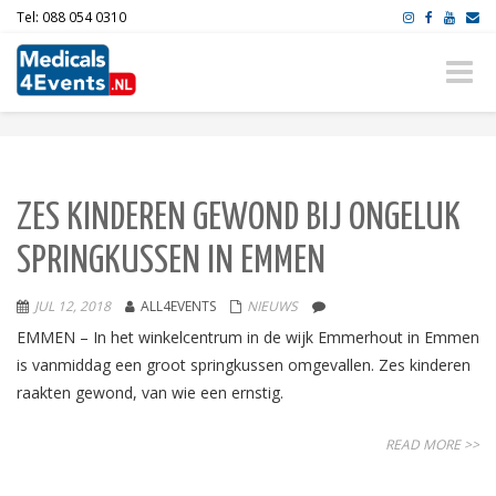
Tel: 088 054 0310
Toggle
naviga
ZES KINDEREN GEWOND BIJ ONGELUK
SPRINGKUSSEN IN EMMEN
JUL 12, 2018
ALL4EVENTS
NIEUWS
EMMEN – In het winkelcentrum in de wijk Emmerhout in Emmen
is vanmiddag een groot springkussen omgevallen. Zes kinderen
raakten gewond, van wie een ernstig.
READ MORE >>