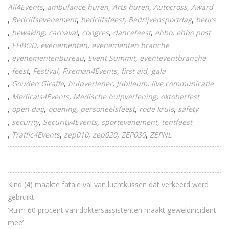
All4Events
ambulance huren
Arts huren
Autocross
Award
Bedrijfsevenement
bedrijfsfeest
Bedrijvensportdag
beurs
bewaking
carnaval
congres
dancefeest
ehbo
ehbo post
EHBOD
evenementen
evenementen branche
evenementenbureau
Event Summit
eventeventbranche
feest
Festival
Fireman4Events
first aid
gala
Gouden Giraffe
hulpverlener
Jubileum
live communicatie
Medicals4Events
Medische hulpverlening
oktoberfest
open dag
opening
personeelsfeest
rode kruis
safety
security
Security4Events
sportevenement
tentfeest
Traffic4Events
zep010
zep020
ZEP030
ZEPNL
Kind (4) maakte fatale val van luchtkussen dat verkeerd werd
gebruikt
‘Ruim 60 procent van doktersassistenten maakt geweldincident
mee’