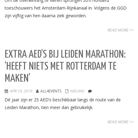
Om de overwinning te vieren sprongen zo’n honderd
toeschouwers het Amsterdam-Rijnkanaal in. Volgens de GGD
zijn vijftig van hen daarna ziek geworden.
READ MORE >>
EXTRA AED’S BIJ LEIDEN MARATHON:
‘HEEFT NIETS MET ROTTERDAM TE
MAKEN’
APR 19, 2019
ALL4EVENTS
NIEUWS
Dit jaar zijn er 25 AED’s beschikbaar langs de route van de
Leiden Marathon, tien meer dan gebruikelijk.
READ MORE >>