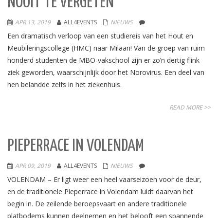
NOOIT TE VERGETEN’
APR 13, 2019
ALL4EVENTS
NIEUWS
Een dramatisch verloop van een studiereis van het Hout en
Meubileringscollege (HMC) naar Milaan! Van de groep van ruim
honderd studenten de MBO-vakschool zijn er zo’n dertig flink
ziek geworden, waarschijnlijk door het Norovirus. Een deel van
hen belandde zelfs in het ziekenhuis.
READ MORE >>
PIEPERRACE IN VOLENDAM
APR 09, 2019
ALL4EVENTS
NIEUWS
VOLENDAM – Er ligt weer een heel vaarseizoen voor de deur,
en de traditionele Pieperrace in Volendam luidt daarvan het
begin in. De zeilende beroepsvaart en andere traditionele
platbodems kunnen deelnemen en het belooft een spannende