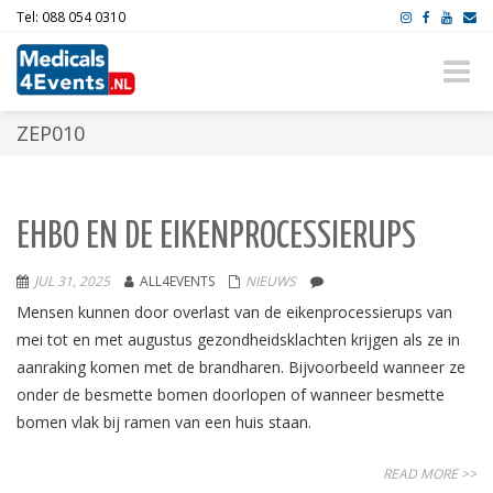
Tel: 088 054 0310
Toggle
naviga
ZEP010
EHBO EN DE EIKENPROCESSIERUPS
JUL 31, 2025
ALL4EVENTS
NIEUWS
Mensen kunnen door overlast van de eikenprocessierups van
mei tot en met augustus gezondheidsklachten krijgen als ze in
aanraking komen met de brandharen. Bijvoorbeeld wanneer ze
onder de besmette bomen doorlopen of wanneer besmette
bomen vlak bij ramen van een huis staan.
READ MORE >>