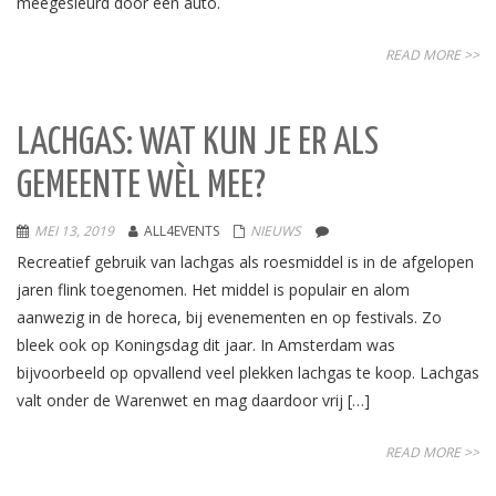
meegesleurd door een auto.
READ MORE >>
LACHGAS: WAT KUN JE ER ALS
GEMEENTE WÈL MEE?
MEI 13, 2019
ALL4EVENTS
NIEUWS
Recreatief gebruik van lachgas als roesmiddel is in de afgelopen
jaren flink toegenomen. Het middel is populair en alom
aanwezig in de horeca, bij evenementen en op festivals. Zo
bleek ook op Koningsdag dit jaar. In Amsterdam was
bijvoorbeeld op opvallend veel plekken lachgas te koop. Lachgas
valt onder de Warenwet en mag daardoor vrij […]
READ MORE >>