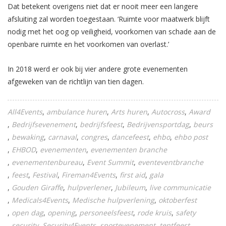
Dat betekent overigens niet dat er nooit meer een langere
afsluiting zal worden toegestaan. ‘Ruimte voor maatwerk blijft
nodig met het oog op veiligheid, voorkomen van schade aan de
openbare ruimte en het voorkomen van overlast.’
In 2018 werd er ook bij vier andere grote evenementen
afgeweken van de richtlijn van tien dagen.
All4Events
ambulance huren
Arts huren
Autocross
Award
Bedrijfsevenement
bedrijfsfeest
Bedrijvensportdag
beurs
bewaking
carnaval
congres
dancefeest
ehbo
ehbo post
EHBOD
evenementen
evenementen branche
evenementenbureau
Event Summit
eventeventbranche
feest
Festival
Fireman4Events
first aid
gala
Gouden Giraffe
hulpverlener
Jubileum
live communicatie
Medicals4Events
Medische hulpverlening
oktoberfest
open dag
opening
personeelsfeest
rode kruis
safety
security
Security4Events
sportevenement
tentfeest