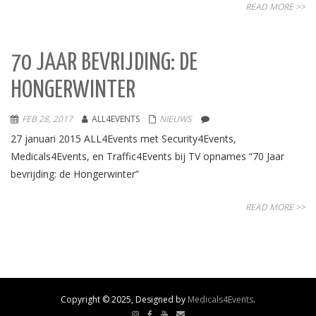
READ MORE >>
70 JAAR BEVRIJDING: DE
HONGERWINTER
FEB 28, 2017
ALL4EVENTS
NIEUWS
27 januari 2015 ALL4Events met Security4Events,
Medicals4Events, en Traffic4Events bij TV opnames “70 Jaar
bevrijding: de Hongerwinter”
READ MORE >>
Copyright © 2025, Designed by
Medicals4Events
.