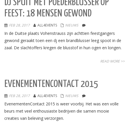
DJ SPUIT MET POEDERBLUSSER OP
FEEST: 18 MENSEN GEWOND
FEB 28, 2017
ALL4EVENTS
NIEUWS
In de Duitse plaats Vohenstrauss zijn achttien feestgangers
gewond geraakt toen een dj een brandblusser leeg spoot in de
zaal. De slachtoffers kregen de blusstof in hun ogen en longen.
READ MORE >>
EVENEMENTENCONTACT 2015
FEB 28, 2017
ALL4EVENTS
NIEUWS
EvenementenContact 2015 is weer voorbij. Het was een volle
beurs met veel enthousiaste bedrijven die samen mooie
creaties van beleving verzorgen.