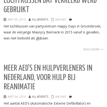
LUCHTKUSSEN DAT VERKEERD WERD
GEBRUIKT
MRT 05, 2019
ALL4EVENTS
NIEUWS
Het luchtkussen van partycentrum Happy Days in Grootebroek,
waar de vierjarige Maurycy Biernacki in 2015 vanaf is gevallen,
was niet bedoeld als glijbaan.
READ MORE >>
MEER AED’S EN HULPVERLENERS IN
NEDERLAND, VOOR HULP BIJ
REANIMATIE
MRT 04, 2019
ALL4EVENTS
NIEUWS
Het aantal AED’s (Automatische Externe Defibrillator) en