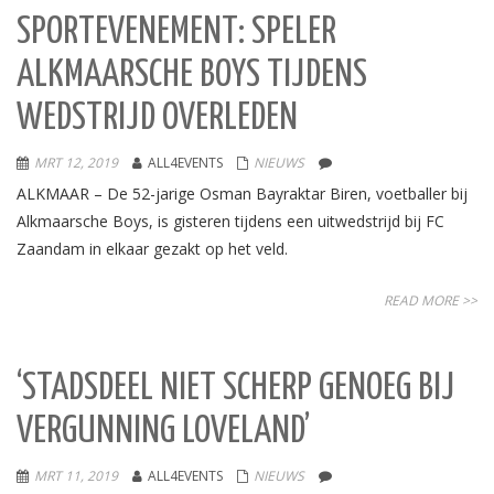
SPORTEVENEMENT: SPELER
ALKMAARSCHE BOYS TIJDENS
WEDSTRIJD OVERLEDEN
MRT 12, 2019
ALL4EVENTS
NIEUWS
ALKMAAR – De 52-jarige Osman Bayraktar Biren, voetballer bij
Alkmaarsche Boys, is gisteren tijdens een uitwedstrijd bij FC
Zaandam in elkaar gezakt op het veld.
READ MORE >>
‘STADSDEEL NIET SCHERP GENOEG BIJ
VERGUNNING LOVELAND’
MRT 11, 2019
ALL4EVENTS
NIEUWS