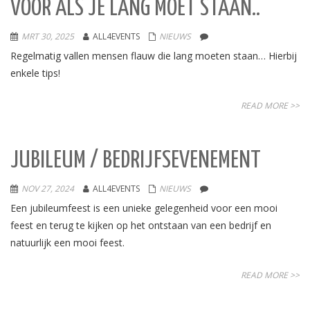
VOOR ALS JE LANG MOET STAAN..
MRT 30, 2025
ALL4EVENTS
NIEUWS
Regelmatig vallen mensen flauw die lang moeten staan… Hierbij
enkele tips!
READ MORE >>
JUBILEUM / BEDRIJFSEVENEMENT
NOV 27, 2024
ALL4EVENTS
NIEUWS
Een jubileumfeest is een unieke gelegenheid voor een mooi
feest en terug te kijken op het ontstaan van een bedrijf en
natuurlijk een mooi feest.
READ MORE >>