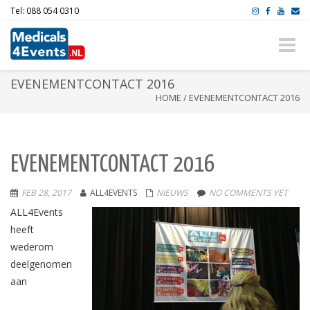
Tel: 088 054 0310
Toggle
naviga
EVENEMENTCONTACT 2016
HOME
/
EVENEMENTCONTACT 2016
EVENEMENTCONTACT 2016
FEB 28, 2017
ALL4EVENTS
NIEUWS
NO COMMENTS YET
ALL4Events
heeft
wederom
deelgenomen
aan