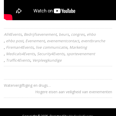
All4Events
Bedrijfsevenement
beurs
congres
ehbo
ehbo post
Evenement
evenementcontact
eventbranche
Fireman4Events
live communicatie
Marketing
Medicals4Events
Security4Events
sportevenement
Traffic4Events
Verpleegkundige
Watervergiftiging en drugs…
Hogere eisen aan veiligheid van evenementen