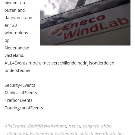
binnen- en
buitenland,
daarvan staan
er 120
windmolens
op
Nederlandse
vasteland.
ALL4Events mocht met verschillende bedrijfsonderdelen
ondersteunen;
Security4Events
Medicals4Events
Traffic4Events
Touringcars4Events
All4Events
Bedrijfsevenement
beurs
congres
ehbo
ehbo post
Evenement
evenementcontact
eventbranche