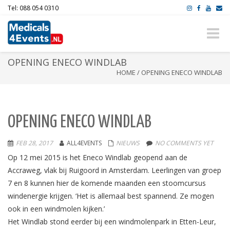
Tel: 088 054 0310
Toggle
naviga
OPENING ENECO WINDLAB
HOME
/
OPENING ENECO WINDLAB
OPENING ENECO WINDLAB
FEB 28, 2017
ALL4EVENTS
NIEUWS
NO COMMENTS YET
Op 12 mei 2015 is het Eneco Windlab geopend aan de
Accraweg, vlak bij Ruigoord in Amsterdam.
Leerlingen van groep
7 en 8 kunnen hier de komende maanden een stoomcursus
windenergie krijgen. ‘Het is allemaal best spannend. Ze mogen
ook in een windmolen kijken.’
Het Windlab stond eerder bij een windmolenpark in Etten-Leur,