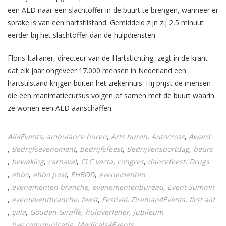
een AED naar een slachtoffer in de buurt te brengen, wanneer er
sprake is van een hartstilstand. Gemiddeld zijn zij 2,5 minuut
eerder bij het slachtoffer dan de hulpdiensten.
Floris Italianer, directeur van de Hartstichting, zegt in de krant
dat elk jaar ongeveer 17.000 mensen in Nederland een
hartstilstand krijgen buiten het ziekenhuis. Hij prijst de mensen
die een reanimatiecursus volgen of samen met de buurt waarin
ze wonen een AED aanschaffen.
All4Events
ambulance huren
Arts huren
Autocross
Award
Bedrijfsevenement
bedrijfsfeest
Bedrijvensportdag
beurs
bewaking
carnaval
CLC vecta
congres
dancefeest
Drugs
ehbo
ehbo post
EHBOD
evenementen
evenementen branche
evenementenbureau
Event Summit
eventeventbranche
feest
Festival
Fireman4Events
first aid
gala
Gouden Giraffe
hulpverlener
Jubileum
live communicatie
Medicals4Events