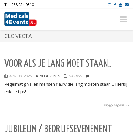
Tel: 088 054 0310
Toggle
naviga
CLC VECTA
VOOR ALS JE LANG MOET STAAN..
MRT 30, 2025
ALL4EVENTS
NIEUWS
Regelmatig vallen mensen flauw die lang moeten staan… Hierbij
enkele tips!
READ MORE >>
JUBILEUM / BEDRIJFSEVENEMENT