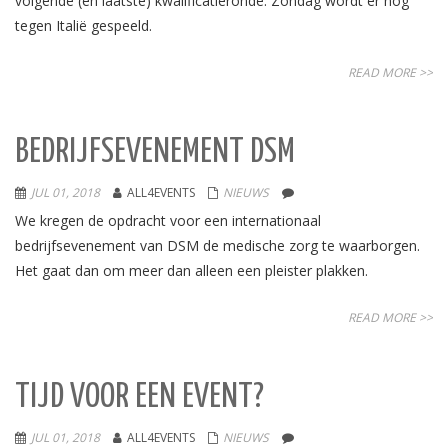
volgende (en laatste) kwalificatieronde. Zondag wordt er nog
tegen Italië gespeeld.
READ MORE >>
BEDRIJFSEVENEMENT DSM
JUL 01, 2018
ALL4EVENTS
NIEUWS
We kregen de opdracht voor een internationaal
bedrijfsevenement van DSM de medische zorg te waarborgen.
Het gaat dan om meer dan alleen een pleister plakken.
READ MORE >>
TIJD VOOR EEN EVENT?
JUL 01, 2018
ALL4EVENTS
NIEUWS