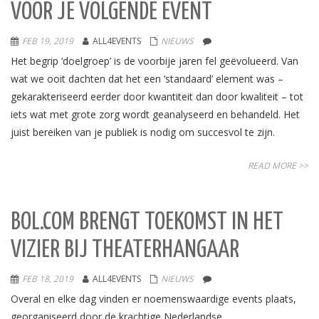
VOOR JE VOLGENDE EVENT
FEB 19, 2019
ALL4EVENTS
NIEUWS
Het begrip ‘doelgroep’ is de voorbije jaren fel geëvolueerd. Van
wat we ooit dachten dat het een ‘standaard’ element was –
gekarakteriseerd eerder door kwantiteit dan door kwaliteit – tot
iets wat met grote zorg wordt geanalyseerd en behandeld. Het
juist bereiken van je publiek is nodig om succesvol te zijn.
READ MORE >>
BOL.COM BRENGT TOEKOMST IN HET
VIZIER BIJ THEATERHANGAAR
FEB 18, 2019
ALL4EVENTS
NIEUWS
Overal en elke dag vinden er noemenswaardige events plaats,
georganiseerd door de krachtige Nederlandse