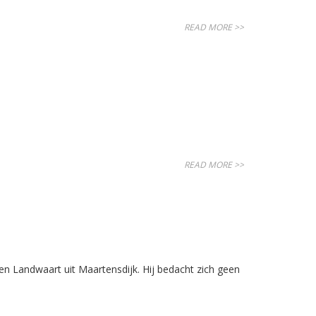
READ MORE >>
READ MORE >>
n Landwaart uit Maartensdijk. Hij bedacht zich geen