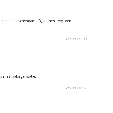
ster in Leidschendam afgekomen, zegt een
READ MORE >>
e festivalorganisatie.
READ MORE >>