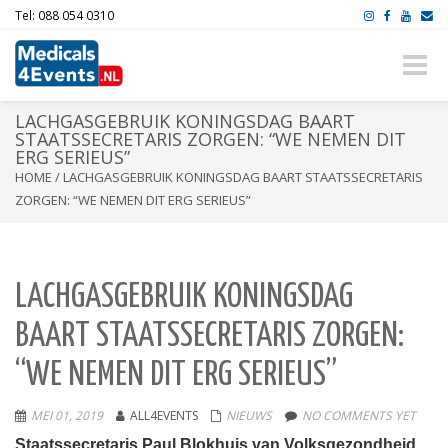
Tel: 088 054 0310
Toggle
naviga
LACHGASGEBRUIK KONINGSDAG BAART
STAATSSECRETARIS ZORGEN: “WE NEMEN DIT
ERG SERIEUS”
HOME
/
LACHGASGEBRUIK KONINGSDAG BAART STAATSSECRETARIS
ZORGEN: “WE NEMEN DIT ERG SERIEUS”
LACHGASGEBRUIK KONINGSDAG
BAART STAATSSECRETARIS ZORGEN:
“WE NEMEN DIT ERG SERIEUS”
MEI 01, 2019
ALL4EVENTS
NIEUWS
NO COMMENTS YET
Staatssecretaris Paul Blokhuis van Volksgezondheid,