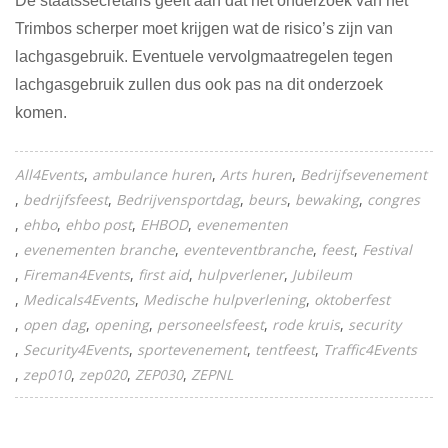
De staatssecretaris geeft aan dat het onderzoek van het
Trimbos scherper moet krijgen wat de risico’s zijn van
lachgasgebruik. Eventuele vervolgmaatregelen tegen
lachgasgebruik zullen dus ook pas na dit onderzoek
komen.
All4Events
ambulance huren
Arts huren
Bedrijfsevenement
bedrijfsfeest
Bedrijvensportdag
beurs
bewaking
congres
ehbo
ehbo post
EHBOD
evenementen
evenementen branche
eventeventbranche
feest
Festival
Fireman4Events
first aid
hulpverlener
Jubileum
Medicals4Events
Medische hulpverlening
oktoberfest
open dag
opening
personeelsfeest
rode kruis
security
Security4Events
sportevenement
tentfeest
Traffic4Events
zep010
zep020
ZEP030
ZEPNL