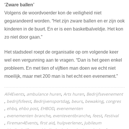
‘Zware ballen’
Volgens de woordvoerder kon de veiligheid niet
gegarandeerd worden. “Het zijn zware ballen en er zijn ook
kinderen in de buurt. En er is een basketbalveldje. Het kon
zo niet door gaan.”
Het stadsdeel roept de organisatie op om volgende keer
wel een vergunning aan te vragen. “Dan is het geen enkel
probleem. En met tien of vijftien man doen we echt niet
moeilijk, maar met 200 man is het echt een evenement.”
All4Events
ambulance huren
Arts huren
Bedrijfsevenement
bedrijfsfeest
Bedrijvensportdag
beurs
bewaking
congres
ehbo
ehbo post
EHBOD
evenementen
evenementen branche
eventeventbranche
feest
Festival
Fireman4Events
first aid
hulpverlener
Jubileum