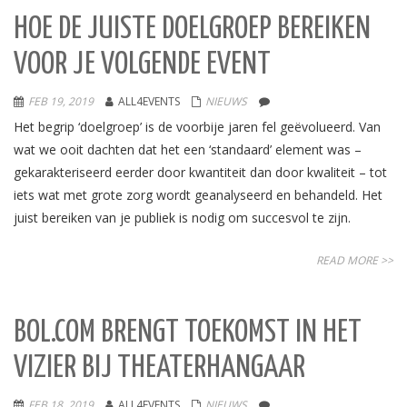
HOE DE JUISTE DOELGROEP BEREIKEN
VOOR JE VOLGENDE EVENT
FEB 19, 2019
ALL4EVENTS
NIEUWS
Het begrip ‘doelgroep’ is de voorbije jaren fel geëvolueerd. Van
wat we ooit dachten dat het een ‘standaard’ element was –
gekarakteriseerd eerder door kwantiteit dan door kwaliteit – tot
iets wat met grote zorg wordt geanalyseerd en behandeld. Het
juist bereiken van je publiek is nodig om succesvol te zijn.
READ MORE >>
BOL.COM BRENGT TOEKOMST IN HET
VIZIER BIJ THEATERHANGAAR
FEB 18, 2019
ALL4EVENTS
NIEUWS