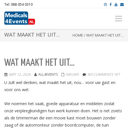
Tel: 088 054 0310
Toggle
naviga
WAT MAAKT HET UIT…
HOME
/
WAT MAAKT HET UIT…
WAT MAAKT HET UIT…
MRT 12, 2026
ALL4EVENTS
NIEUWS
NO COMMENTS YET
U zult wel denken, wat maakt het uit, nou… voor uw gast en
voor ons wel.
We noemen het vaak, goede apparatuur en middelen zodat
onze verpleegkundigen hun werk kunnen doen. Het is net zoiets
als de timmerman die een mooie kast moet bouwen zonder
zaag of de automonteur zonder boordcomputer, de tuin