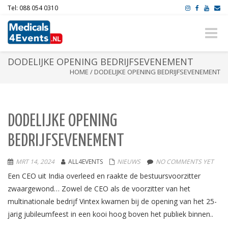
Tel: 088 054 0310
Toggle
naviga
DODELIJKE OPENING BEDRIJFSEVENEMENT
HOME
/
DODELIJKE OPENING BEDRIJFSEVENEMENT
DODELIJKE OPENING
BEDRIJFSEVENEMENT
MRT 14, 2024
ALL4EVENTS
NIEUWS
NO COMMENTS YET
Een CEO uit India overleed en raakte de bestuursvoorzitter
zwaargewond… Zowel de CEO als de voorzitter van het
multinationale bedrijf Vintex kwamen bij de opening van het 25-
jarig jubileumfeest in een kooi hoog boven het publiek binnen..